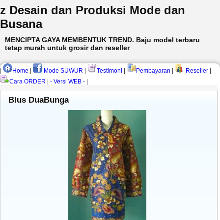
z Desain dan Produksi Mode dan
Busana
MENCIPTA GAYA MEMBENTUK TREND. Baju model terbaru
tetap murah untuk grosir dan reseller
|
Home
|
Mode SUWUR
|
Testimoni
|
Pembayaran
|
Reseller
|
Cara ORDER
|
- Versi WEB -
|
Blus DuaBunga