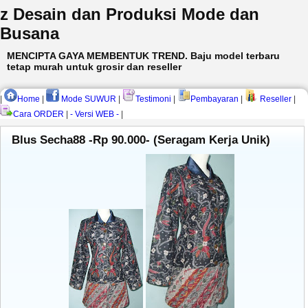
z Desain dan Produksi Mode dan
Busana
MENCIPTA GAYA MEMBENTUK TREND. Baju model terbaru
tetap murah untuk grosir dan reseller
|
Home
|
Mode SUWUR
|
Testimoni
|
Pembayaran
|
Reseller
|
Cara ORDER
|
- Versi WEB -
|
Blus Secha88 -Rp 90.000- (Seragam Kerja Unik)