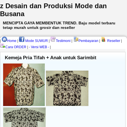
z Desain dan Produksi Mode dan
Busana
MENCIPTA GAYA MEMBENTUK TREND. Baju model terbaru
tetap murah untuk grosir dan reseller
|
Home
|
Mode SUWUR
|
Testimoni
|
Pembayaran
|
Reseller
|
Cara ORDER
|
- Versi WEB -
|
Kemeja Pria Tifah + Anak untuk Sarimbit