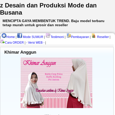
z Desain dan Produksi Mode dan
Busana
MENCIPTA GAYA MEMBENTUK TREND. Baju model terbaru
tetap murah untuk grosir dan reseller
|
Home
|
Mode SUWUR
|
Testimoni
|
Pembayaran
|
Reseller
|
Cara ORDER
|
- Versi WEB -
|
Khimar Anggun