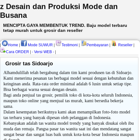
z Desain dan Produksi Mode dan
Busana
MENCIPTA GAYA MEMBENTUK TREND. Baju model terbaru
tetap murah untuk grosir dan reseller
|
Home
|
Mode SUWUR
|
Testimoni
|
Pembayaran
|
Reseller
|
Cara ORDER
|
- Versi WEB -
|
Grosir tas Sidoarjo
Alhamdulillah telah bergabung dalam tim kami produsen tas di Sidoarjo.
Kami menerima pesanan tas berbagai model sesuai dengan kebutuhan dan
keinginan anda. Rata-rata order minimal adalah 6 lusin untuk setiap tipe.
Bisa berbagai warna sesuai dengan desain.
Bagi anda penjual tas grosir, pemilik toko di kota-kota seluruh Indonesia,
maupun toko online yang menjual tas murah, kami bersedia bekerja
sama.
Dalam kesempatan berikutnya kami akan menampilkan foto-foto model
tas terbaru yang banyak dipesan oleh pelanggan di Indonesia.
Kebanyakan adalah tas wanita model trendy yang banyak disukai oleh ibu
muda dan remaja. Pangsa pasar tas wanita saat ini dan mendatang sangat
sangat besar dan sangat luas baik untuk kota-kota besar Indonesia maupun